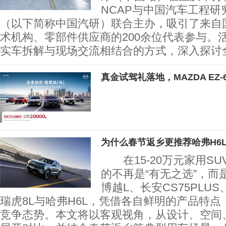
NCAP与中国汽车工程
（以下简称中国汽研）联合主办，吸引了来自
术机构、零部件供应商的200余位代表参与。
实车拆解与现场交流相结合的方式，深入探讨
真金试驾礼落地，MAZDA EZ-
为什么春节返乡更推荐哈弗H6
在15-20万元家用SU
的不再是“有无之选”，而
博越L、长安CS75PLU
瑞虎8L与哈弗H6L，凭借各自鲜明的产品特
竞争态势。本文将以客观视角，从设计、空间