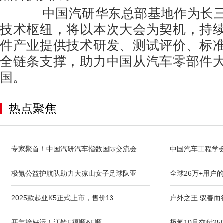
中国汽研华东总部基地作为长三
技术枢纽，将以本次大会为契机，持
件产业提供技术研发、测试评价、标
全链条支撑，助力中国从汽车零部件
国。
热点聚焦
专家聚首！中国汽研汽车指数国际交流会
中国汽车工程学
极氪公益护航队助力大凉山女子足球队亚
全球26万+用户
2025款起亚K5正式上市，售价13
户外之王 驭春而
开年接好运！江铃E福顺&E顺
极氪10月交付25