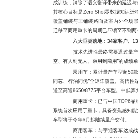
成训练，消除了语义翻译带来的延迟与
其核心目标是Zero Shot零数据
覆盖铺装与非铺装路面及室内外全场景
迁移至商用重卡的周期已压缩至不到两
六大垂类落地：34家客户、1
技术先进性最终需要通过量产来
空、有人到无人、乘用到商用”的成绩
乘用车：累计量产车型超50款
同芯、行泊同优”全矩阵覆盖。高悟性端到
送至高通8650/8775平台车型。中低算
商用重卡：已与中国TOP6品牌全
系统首次应用于重卡，具备变焦感知能
车型将于今年6月起陆续量产交付。
商用客车：与宇通客车达成战略