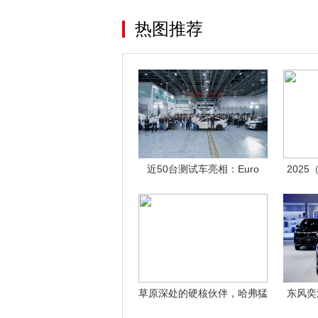
热图推荐
近50台测试车亮相：Euro
202
NCA
草原深处的硬核伙伴，哈弗猛
东风奕
龙2026