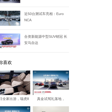
近50台测试车亮相：Euro
NCA
合资新能源中型SUV销冠 长
安马自达
你喜欢
日全家出游，瑞虎8
真金试驾礼落地，
PLUS带来出
MAZDA EZ-6