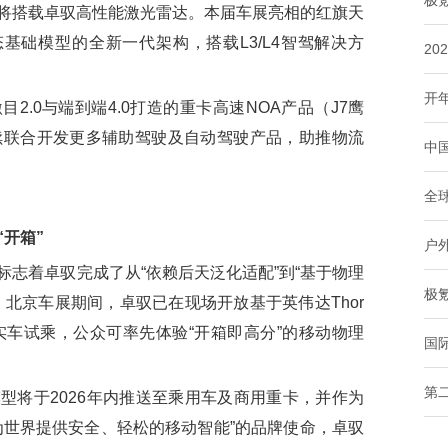
极
野将搭载卓驭高性能激光雷达。本届车展亮相的红旗天
基础模型的全新一代架构，搭载L3/L4智驾解决方
20
开
0与端到端4.0打造的重卡高速NOA产品（J7鹰
续联合开发更多辅助驾驶及自动驾驶产品，助推物流
中
全球
“开箱”
户
着卓驭完成了从“依赖后天泛化适配”到“基于物理
极氪
北京车展期间，卓驭已在现场开放基于英伟达Thor
的实车试乘，公众可率先体验“开箱即高分”的移动物理
国
第
将于2026年内推送至乘用车及商用重卡，并作为
为世界提供安全、轻松的移动智能”的品牌使命，卓驭