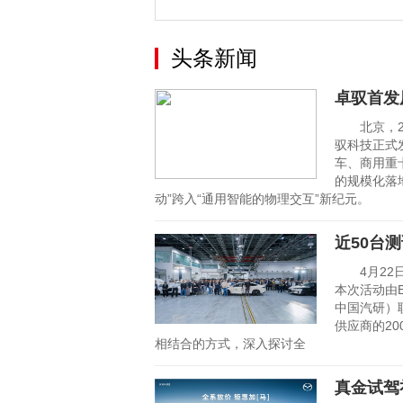
头条新闻
卓驭首发
北京，20
驭科技正式
车、商用重卡
的规模化落
动”跨入“通用智能的物理交互”新纪元。
近50台测
4月22日，
本次活动由E
中国汽研）
供应商的2
相结合的方式，深入探讨全
真金试驾礼