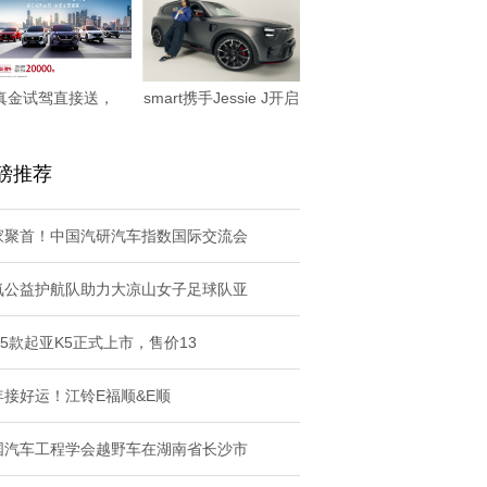
真金试驾直接送，
smart携手Jessie J开启
MAZDA EZ-6
全
磅推荐
家聚首！中国汽研汽车指数国际交流会
氪公益护航队助力大凉山女子足球队亚
25款起亚K5正式上市，售价13
年接好运！江铃E福顺&E顺
国汽车工程学会越野车在湖南省长沙市