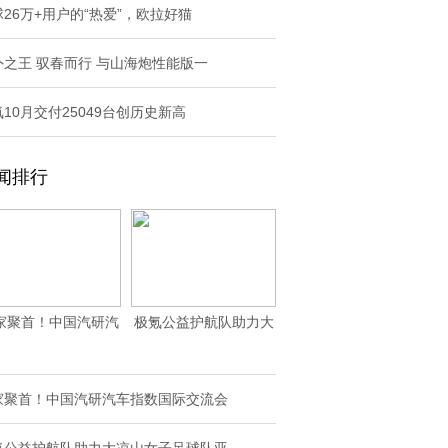
26万+用户的“热爱”，欧拉好猫
外之王 驭春而行 与山海炮性能版一
10月交付25049台创历史新高
闻排行
家聚首！中国汽研汽
极氪公益护航队助力大
车指数国际交流会
凉山女子足球队亚
家聚首！中国汽研汽车指数国际交流会