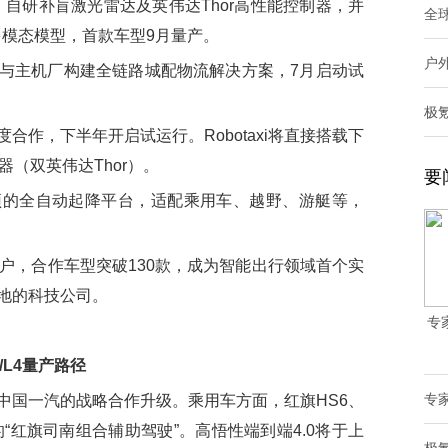
、自研补盲激光雷达及英伟达Thor高性能控制器，并
全球
多模态模型，首款车型9月量产。
户
主机厂构建全链路城配物流解决方案，7月启动试
极氪
度合作，下半年开启试运行。Robotaxi将直接搭载下
（双英伟达Thor）。
要
全自动起降平台，适配乘用车、越野、游艇等，
，合作车型突破130款，成为智能出行领域首个实
地的科技公司。
专
/L4量产路径
专
国一汽的战略合作升级。乘用车方面，红旗HS6、
的“红旗司南组合辅助驾驶”。高悟性端到端4.0将于上