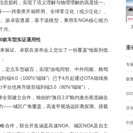
信息损耗，实现了语义理解与物理理解的高度统一。
知识迁移——跨垂类开箱即用、全球零泛化（或少泛化）、
。据卓驭透露，基于该模型，乘用车NOA核心能力
个月。
30款车型实证通用性
重
验证。卓驭在发布会上交出了一份覆盖“地面到低
单：
专
，定点车型破百，实现“油电同智、中外同频、舱驾
端4.0（100%“端味”）已于4月起通过OTA陆续推
极
力平台也将升级至端到端3.0（80%“端味”）。
20
部建立合作，独创的“激目2.0”舱内激光视觉融合
力——城区广角覆盖，高速窄视场远距离探测。搭载
开
中
合作，联合开发涵盖高速NOA、城区NOA及自主