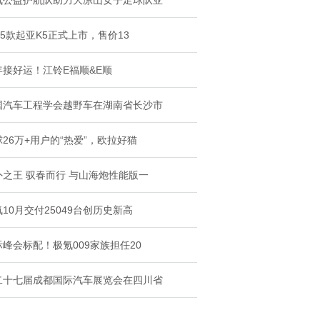
氪公益护航队助力大凉山女子足球队亚
25款起亚K5正式上市，售价13
年接好运！江铃E福顺&E顺
国汽车工程学会越野车在湖南省长沙市
26万+用户的“热爱”，欧拉好猫
外之王 驭春而行 与山海炮性能版一
10月交付25049台创历史新高
际峰会标配！极氪009家族担任20
二十七届成都国际汽车展览会在四川省