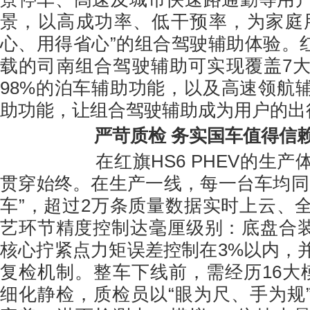
景，以高成功率、低干预率，为家庭
心、用得省心”的组合驾驶辅助体验。红旗
载的司南组合驾驶辅助可实现覆盖7
98%的泊车辅助功能，以及高速领航
助功能，让组合驾驶辅助成为用户的出
严苛质检 务实国车值得信
在红旗HS6 PHEV的生产体
贯穿始终。在生产一线，每一台车均同
车”，超过2万条质量数据实时上云、
艺环节精度控制达毫厘级别：底盘合装精
核心拧紧点力矩误差控制在3%以内，
复检机制。整车下线前，需经历16大模
细化静检，质检员以“眼为尺、手为规