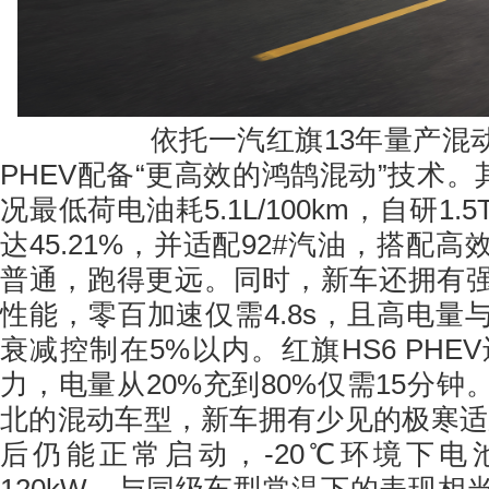
依托一汽红旗13年量产混动经
PHEV配备“更高效的鸿鹄混动”技术。
况最低荷电油耗5.1L/100km，自研1
达45.21%，并适配92#汽油，搭配
普通，跑得更远。同时，新车还拥有
性能，零百加速仅需4.8s，且高电量
衰减控制在5%以内。红旗HS6 PHE
力，电量从20%充到80%仅需15分
北的混动车型，新车拥有少见的极寒适应
后仍能正常启动，-20℃环境下电