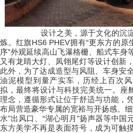
设计之美，源于文化的沉淀与
炼。红旗HS6 PHEV拥有“更东方的原
序”外观延续高山飞瀑格栅、船式车身
又有龙睛大灯、凤翎尾灯等设计创新
此外，为了达成造型与风阻、车身安
油泥模型到量产实车，历经上百次风
拟，最终将设计与科技完美统一。座舱
理念，遵循形式让位于舒适与功能，
布局营造豪华专属的宽裕与开扬感。细
水”出风口、“湖心明月”扬声器等中国
东方美学不再是表面符号，成为可触