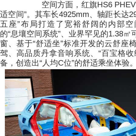
空间方面，红旗HS6 PHEV
适空间”。其车长4925mm、轴距长达29
五座”布局打造了宽裕舒阔的内部空
的“息壤空间系统”、业界罕见的1.38
窗、基于“舒适坐”标准开发的云舒座
驾、高品质丹拿音响系统、“百宝格收
备，创造出“人均C位”的舒适乘坐体验