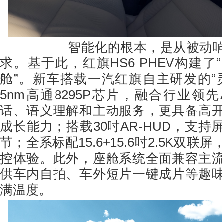
智能化的根本，是从被动响应
求。基于此，红旗HS6 PHEV构建
舱”。新车搭载一汽红旗自主研发的“
5nm高通8295P芯片，融合行业领
话、语义理解和主动服务，更具备高
成长能力；搭载30吋AR-HUD，支
节；全系标配15.6+15.6吋2.5K双
控体验。此外，座舱系统全面兼容主
供车内自拍、车外短片一键成片等趣
满温度。