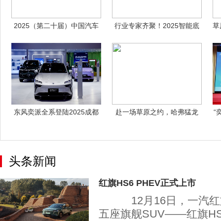
2025（第二十届）中国汽车
行业专家齐聚！2025智能底
草
金扳手奖
盘先锋计
东风奕派全系登陆2025成都
赴一场草原之约，哈弗猛龙
“
车展，央
2026款以
头条新闻
红旗HS6 PHEV正式上市
12月16日，一汽红
五座旗舰SUV——红旗HS