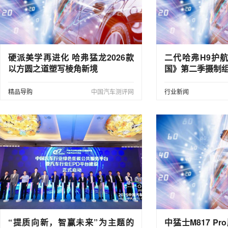
硬派美学再进化 哈弗猛龙2026款
二代哈弗H9护
以方圆之道塑写棱角新境
国》第二季摄制
精品导购
中国汽车测评网
行业新闻
“提质向新，智赢未来”为主题的
中猛士M817 Pr