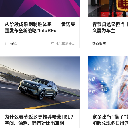
从阶段成果到制胜体系——雷诺集
春节归途显担当 
团发布全新战略“futuREa
义勇为车主
行业新闻
中国汽车测评网
热点聚焦
为什么春节返乡更推荐哈弗H6L？
寒冬出行“搭子”
空间、油耗、静音对比出真相
能版兑现冬日出