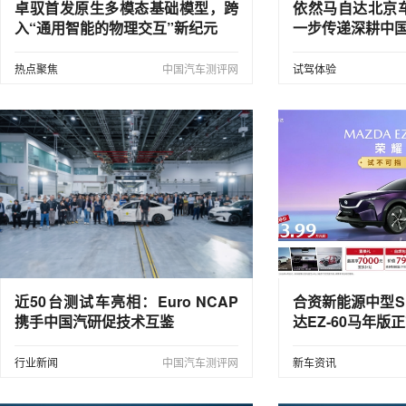
卓驭首发原生多模态基础模型，跨
依然马自达北京
入“通用智能的物理交互”新纪元
一步传递深耕中
热点聚焦
中国汽车测评网
试驾体验
近50台测试车亮相：Euro NCAP
合资新能源中型S
携手中国汽研促技术互鉴
达EZ-60马年版
行业新闻
中国汽车测评网
新车资讯