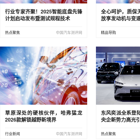
行业专家齐聚！2025智能底盘先锋
全心呵护，质保
计划启动发布暨测试规程技术
放享发动机与变
热点聚焦
中国汽车测评网
精品导购
草原深处的硬核伙伴，哈弗猛龙
东风奕派全系登陆
2026款解锁越野新境界
央企新势力高光
行业新闻
中国汽车测评网
热点聚焦