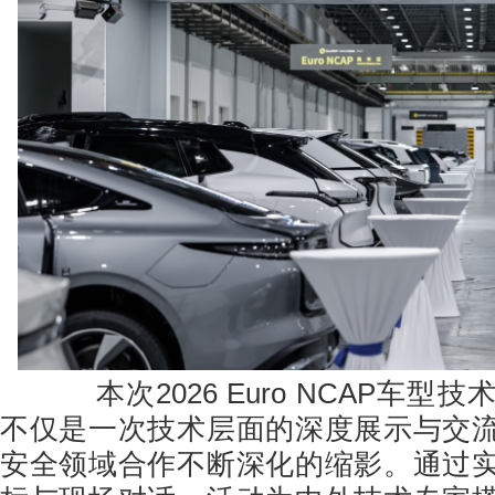
本次2026 Euro NCAP车型
不仅是一次技术层面的深度展示与交
安全领域合作不断深化的缩影。通过