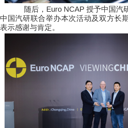
随后，Euro NCAP 授予中国
中国汽研联合举办本次活动及双方长
表示感谢与肯定。