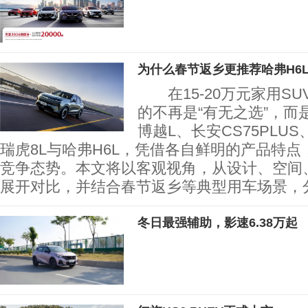
为什么春节返乡更推荐哈弗H6
在15-20万元家用SU
的不再是“有无之选”，而
博越L、长安CS75PLU
瑞虎8L与哈弗H6L，凭借各自鲜明的产品特
竞争态势。本文将以客观视角，从设计、空间
展开对比，并结合春节返乡等典型用车场景，
冬日最强辅助，影速6.38万起