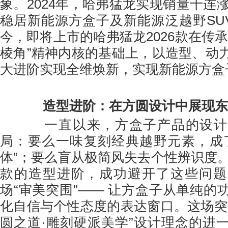
象。2024年，哈弗猛龙实现销量十连涨
稳居新能源方盒子及新能源泛越野SUV
今，即将上市的哈弗猛龙2026款在传
棱角”精神内核的基础上，以造型、动
大进阶实现全维焕新，实现新能源方盒
造型进阶：在方圆设计中展现东
一直以来，方盒子产品的设计
局：要么一味复刻经典越野元素，成
体”；要么盲从极简风失去个性辨识度。
款的造型进阶，成功避开了这些问题
场“审美突围”—— 让方盒子从单纯的
化自信与个性态度的表达窗口。这场突
圆之道·雕刻硬派美学”设计理念的进