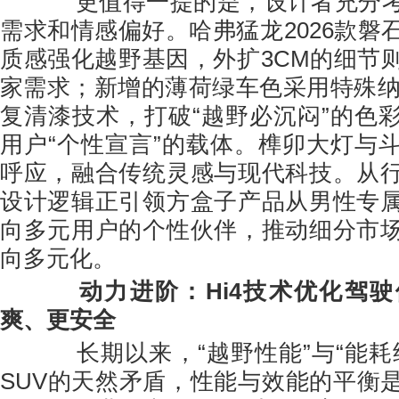
更值得一提的是，设计者充分考
需求和情感偏好。哈弗猛龙2026款磐
质感强化越野基因，外扩3CM的细节
家需求；新增的薄荷绿车色采用特殊纳
复清漆技术，打破“越野必沉闷”的色
用户“个性宣言”的载体。榫卯大灯与
呼应，融合传统灵感与现代科技。从
设计逻辑正引领方盒子产品从男性专
向多元用户的个性伙伴，推动细分市
向多元化。
动力进阶：Hi4技术优化驾
爽、更安全
长期以来，“越野性能”与“能耗
SUV的天然矛盾，性能与效能的平衡