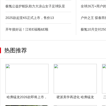
极氪公益护航队助力大凉山女子足球队亚
全球26万+用户
2025款起亚K5正式上市，售价13
户外之王 驭春而
开年接好运！江铃E福顺&E顺
极氪10月交付25
热图推荐
哈弗猛龙2026款即将上市，
硬派美学再进化 哈弗猛龙
四大产品
2026款以