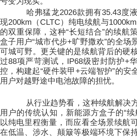
号变为现实。
哈弗猛龙2026款拥有35.43度
现200km（CLTC）纯电续航与1000k
的双重保障，这种“长短结合”的续航
盒子用户“城市代步+旷野撒欢”的全场
可城可野。更关键的是续航背后的硬
过88项严苛测试，IP68级密封防护
控，构建起“硬件装甲+云端智护”的安
用户对越野途中电池故障的担忧。
从行业趋势看，这种续航解决方
用户的传统认知，新能源方盒子的“续
以纯电里程衡量，而应看全场景续航
在低温、涉水、颠簸等极端环境下保