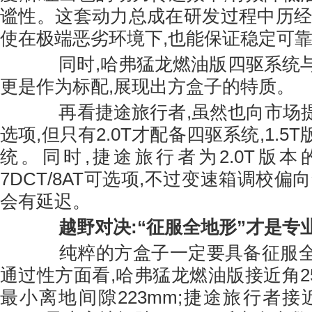
谧性。这套动力总成在研发过程中历经
使在极端恶劣环境下,也能保证稳定可
同时,哈弗猛龙燃油版四驱系统与
更是作为标配,展现出方盒子的特质。
再看捷途旅行者,虽然也向市场提供
选项,但只有2.0T才配备四驱系统,1.5
统。同时,捷途旅行者为2.0T版
7DCT/8AT可选项,不过变速箱调校偏
会有延迟。
越野对决:“征服全地形”才是专
纯粹的方盒子一定要具备征服全
通过性方面看,哈弗猛龙燃油版接近角25
最小离地间隙223mm;捷途旅行者接