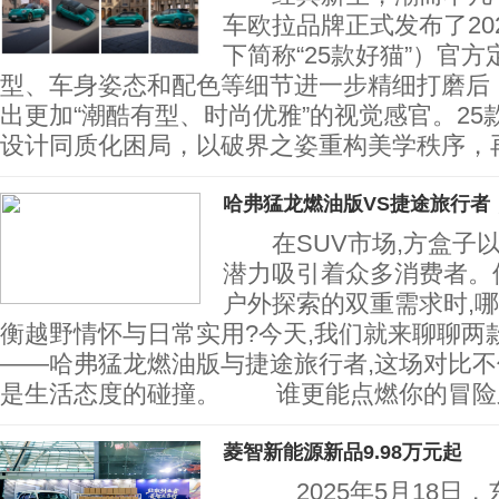
车欧拉品牌正式发布了20
下简称“25款好猫”）官
型、车身姿态和配色等细节进一步精细打磨后，
出更加“潮酷有型、时尚优雅”的视觉感官。2
设计同质化困局，以破界之姿重构美学秩序，
哈弗猛龙燃油版VS捷途旅行者
在SUV市场,方盒子以
潜力吸引着众多消费者。
户外探索的双重需求时,
衡越野情怀与日常实用?今天,我们就来聊聊两
——哈弗猛龙燃油版与捷途旅行者,这场对比不
是生活态度的碰撞。 谁更能点燃你的冒
菱智新能源新品9.98万元起
2025年5月18日，