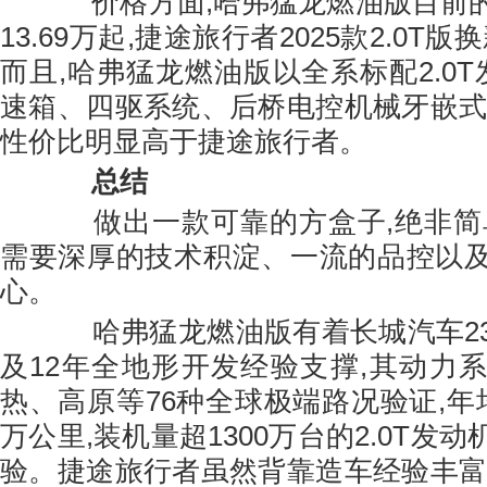
价格方面,哈弗猛龙燃油版目前的
13.69万起,捷途旅行者2025款2.0T版
而且,哈弗猛龙燃油版以全系标配2.0T
速箱、四驱系统、后桥电控机械牙嵌式
性价比明显高于捷途旅行者。
总结
做出一款可靠的方盒子,绝非简单
需要深厚的技术积淀、一流的品控以
心。
哈弗猛龙燃油版有着长城汽车23
及12年全地形开发经验支撑,其动力
热、高原等76种全球极端路况验证,年
万公里,装机量超1300万台的2.0T发
验。捷途旅行者虽然背靠造车经验丰富