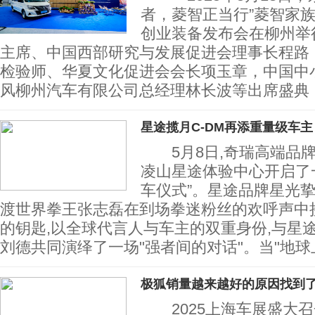
者，菱智正当行”菱智家
创业装备发布会在柳州举
主席、中国西部研究与发展促进会理事长程路
检验师、华夏文化促进会会长项玉章，中国中
风柳州汽车有限公司总经理林长波等出席盛典
星途揽月C-DM再添重量级车主
5月8日,奇瑞高端品牌
凌山星途体验中心开启了
车仪式”。星途品牌星光挚
渡世界拳王张志磊在到场拳迷粉丝的欢呼声中接
的钥匙,以全球代言人与车主的双重身份,与星
刘德共同演绎了一场"强者间的对话"。当"地
极狐销量越来越好的原因找到了！
2025上海车展盛大召