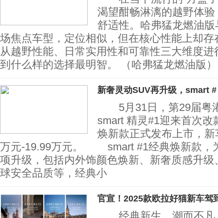
渴望酣畅淋漓的越野体验
舒适性。哈弗猛龙燃油版
场焦点车型，定位相似，但在核心性能上却存
从越野性能、日常实用性和可靠性三大维度进
到什么样的选择最明智。 （哈弗猛龙燃油版）
新奢灵动SUV再升级，smart #
5月31日，第29届粤
smart 精灵#1迎来首次改款
焕新款正式发布上市，新车
万元-19.99万元。 smart #1经典焕新款
项升级，包括内外饰颜色焕新、新奢质感升级
球安全品质等，经典小
官宣！2025款欧拉好猫新车驾
经典新生，潮而不凡！