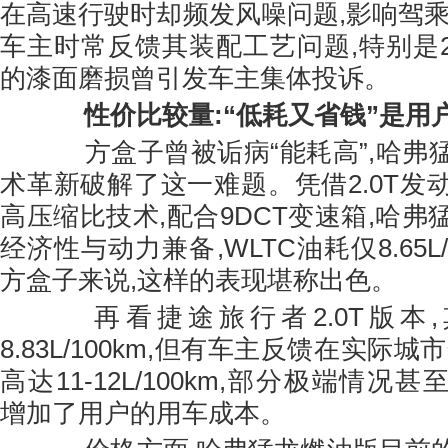
在高速行驶时却频发风噪问题,影响驾乘
车主时常反馈其装配工艺问题,特别是202
的漆面磨损曾引发车主集体投诉。
性价比较量:“低耗又省钱”是用
方盒子曾被诟病“能耗高”,哈弗
术革新破解了这一难题。凭借2.0T发
高压缩比技术,配合9DCT变速箱,哈
经济性与动力兼备,WLTC油耗仅8.65L/
方盒子来说,这样的表现堪称出色。
再看捷途旅行者2.0T版本,其
8.83L/100km,但有车主反馈在实际
高达11-12L/100km,部分极端情况甚至超
增加了用户的用车成本。