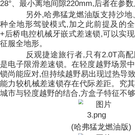
28°、最小离地间隙220mm,后者在参
另外,哈弗猛龙燃油版支持沙地、
种全地形驾驶模式,加之此前提及的
+后桥电控机械牙嵌式差速锁,可以实现
征服全地形。
反观捷途旅行者,只有2.0T高配
是电子限滑差速锁。在轻度越野场景中
锁尚能应对,但持续越野易出现过热导致
能力较机械差速锁存在代际差距。究其
城市与轻度越野的结合,方盒子特征不
(哈弗猛龙燃油版)