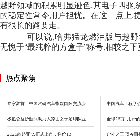
越野领域的积累明显逊色,其电子四驱
的稳定性常令用户担忧。在这一点上,
有很长的路要走。
可以说,哈弗猛龙燃油版与越野场
无愧于“最纯粹的方盒子”称号,相较之
热点聚焦
专家聚首！中国汽研汽车指数国际交流会
中国汽车工程学
极氪公益护航队助力大凉山女子足球队亚
全球26万+用户
2025款起亚K5正式上市，售价13
户外之王 驭春而