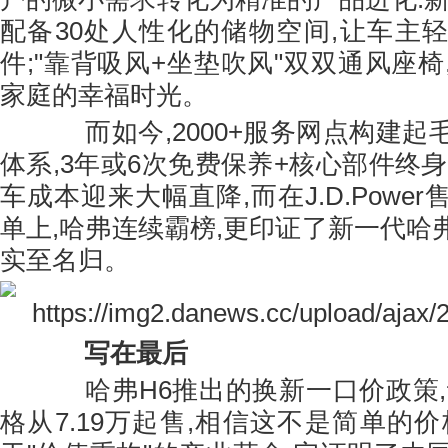
配备30处人性化的储物空间,让车主
件;"靠背吸风+坐垫吹风"双双通风座
家庭的幸福时光。
而如今,2000+服务网点构建起
体系,3年或6次免费保养+核心部件终
车成本迎来大幅直降,而在J.D.Powe
单上,哈弗连续霸榜,更印证了新一代哈弗
实至名归。
写在最后
哈弗H6推出的换新一口价政策,
格从7.19万起售,相信这不是简单的