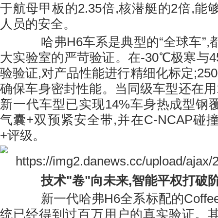
于航母甲板的2.35倍,核潜艇的2倍,
人员的安全。
哈弗H6车系是典型的“全球车”,
大实验室的严苛验证。在-30℃极寒与
验验证,对产品性能进行精细化标定;250k
确保车身密封性能。当同级车型还在用15
新一代车型已实现14%车身热成型钢覆
气囊+双预紧安全带,并在C-NCAP
+评级。
技术"卷"向未来
,
智能平权打破
新一代哈弗H6全系标配的Coffee 
统已经得到过百万用户的真实验证。