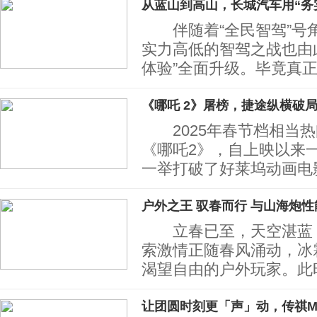
从蓝山到高山，长城汽车用“务
伴随着“全民智驾”号
实力高低的智驾之战也由此
体验”全面升级。毕竟真
《哪吒 2》屠榜，捷途纵横破局
2025年春节档相当热
《哪吒2》，自上映以来一
一举打破了好莱坞动画电
户外之王 驭春而行 与山海炮
立春已至，天空湛蓝，
索激情正随春风涌动，冰
渴望自由的户外玩家。此
让团圆时刻更「声」动，传祺M