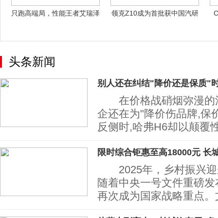
只跑高端局，性能王者艾瑞泽
领克Z10成为首批获中国汽研
8实力碾压
4G+认
头条新闻
别人还在纠结"降价还是保质"
在价格战硝烟弥漫的汽
企还在为"降价伤品牌,保
反侧时,哈弗H6却以颠覆
限时综合钜惠至高18000元 长
2025年，乡村振兴迎
随着中央一号文件重磅发
再次成为国家战略重点。