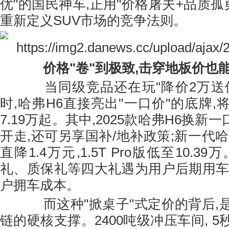
优"的国民神车,正用"价格屠夫+品质孤
重新定义SUV市场的竞争法则。
价格"卷"到
极致,
击穿地板价
也
当同级竞品还在玩"降价2万送保
时,哈弗H6直接亮出"一口价"的底牌
7.19万起。其中,2025款哈弗H6换新一
开走,还可另享国补/地补政策;新一代
直降1.4万元,1.5T Pro版低至10.3
礼、质保礼等四大礼遇为用户后期用车
户拥车成本。
而这种"掀桌子"式定价的背后,
链的硬核支撑。2400吨级冲压车间, 