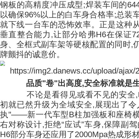
钢板的高精度冲压成型;焊装车间的64
以确保96%以上的白车身合格率;总装
就下线一台车的恐怖效率。正是这种
垂直整合能力,让部分哈弗H6在保证7
身、全框式副车架等硬核配置的同时,
牌颤抖的诚意价。
品质"卷"出高度
,
安全标准就是
不论是看得见或看不见的安全,哈
初就已然升级为全域安全,展现出了令
执"——新一代车型B柱加强板和座椅
右对称设计,拒绝“应试”车身,保障副
H6部分车身还应用了2000Mpa热成形