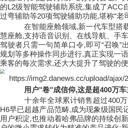
的L2级智能驾驶辅助系统,集成了AC
过弯辅助等20项驾驶辅助功能,堪称"老
在智能座舱领域,新一代车型搭载
慧座舱,支持语音识别、在线导航、手车
驾驶者只需一句简单口令,即可“召唤”
规划等多种操作同步进行,真正实现一语
乘客的每次需求,还大大提升了驾驶的
用户"卷"成信仰
,这是
超
4
0
0万
十余年全球累计销售超过400万
H6早已超越产品范畴,成为现象级国民
用户积淀,也推动着哈弗品牌的持续创新
户的微小需求转化为精准的产品进化:新