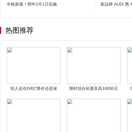
年检新规！明年3月1日实施
新品牌 AUDI 携 A
热图推荐
别人还在纠结"降价还是保
限时综合钜惠至高18000元
《
质"时，哈
长城金